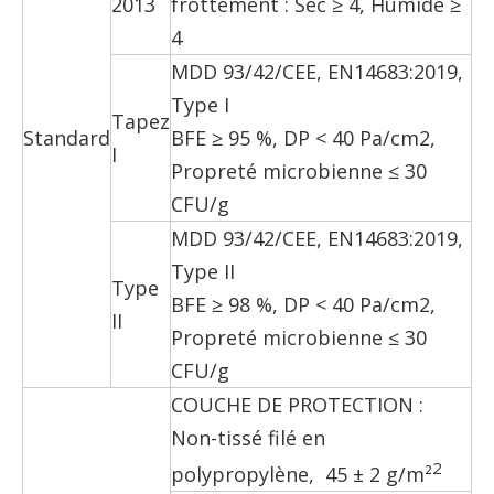
2013
frottement : Sec ≥ 4, Humide ≥
4
MDD 93/42/CEE, EN14683:2019,
Type I
Tapez
Standard
BFE ≥ 95 %, DP < 40 Pa/cm2,
I
Propreté microbienne ≤ 30
CFU/g
MDD 93/42/CEE, EN14683:2019,
Type II
Type
BFE ≥ 98 %, DP < 40 Pa/cm2,
II
Propreté microbienne ≤ 30
CFU/g
COUCHE DE PROTECTION :
Non-tissé filé en
2
polypropylène, 45 ± 2 g/m²