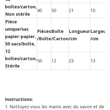
boîtes/carton,
40
50
21
10
Non stérile
Pièce
unique/sac
Pièces
Boîte
Longueur
Largeur
papier-papier,
/Boîte
/Carton
/cm
/cm
50 sacs/boîte,
12
boîtes/carton,
50
12
23
13
Stérile
Instructions:
1. Nettoyez-vous les mains avec du savon et de