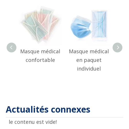
Masque médical
Masque médical
Masq
confortable
en paquet
de 
individuel
qu
Actualités connexes
le contenu est vide!