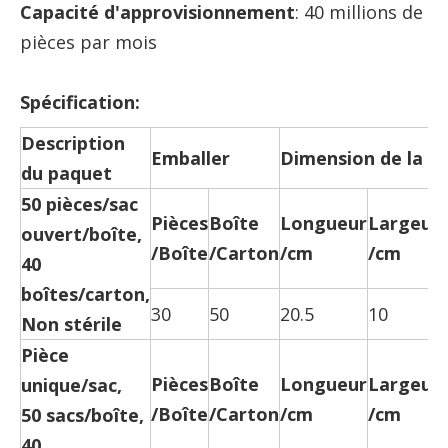
Capacité d'approvisionnement
: 40 millions de
pièces par mois
Spécification:
Description
Emballer
Dimension de la bo
du paquet
50 pièces/sac
Pièces
Boîte
Longueur
Largeur
ouvert/boîte,
/Boîte
/Carton
/cm
/cm
40
boîtes/carton,
30
50
20.5
10
Non stérile
Pièce
Pièces
Boîte
Longueur
Largeur
unique/sac,
/Boîte
/Carton
/cm
/cm
50 sacs/boîte,
40