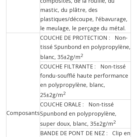
composites, de la rouille, du
mastic, du plâtre, des
plastiques/découpe, l'ébavurage,
le meulage, le perçage du métal.
COUCHE DE PROTECTION : Non-
tissé Spunbond en polypropylène,
2
blanc, 35±2g/m
COUCHE FILTRANTE : Non-tissé
fondu-soufflé haute performance
en polypropylène, blanc,
2
25±2g/m
COUCHE ORALE : Non-tissé
Composants
Spunbond en polypropylène,
2
super doux, blanc, 35±2g/m
BANDE DE PONT DE NEZ : Clip en